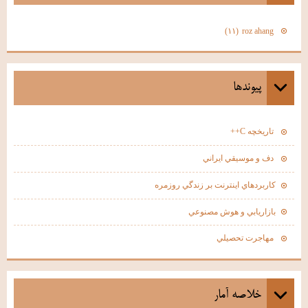
roz ahang
(۱۱)
پيوندها
تاريخچه C++
دف و موسيقي ايراني
كاربردهاي اينترنت بر زندگي روزمره
بازاريابي و هوش مصنوعي
مهاجرت تحصيلي
خلاصه آمار