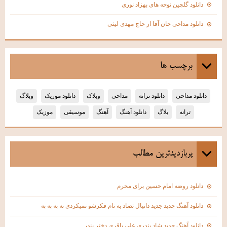
دانلود گلچین نوحه های بهزاد نوری
دانلود مداحی جان آقا از حاج مهدی لیثی
برچسب ها
دانلود مداحی
دانلود ترانه
مداحی
وبلاک
دانلود موزیک
وبلاگ
ترانه
بلاگ
دانلود آهنگ
آهنگ
موسیقی
موزیک
پربازديدترين مطالب
دانلود روضه امام حسین برای محرم
دانلود آهنگ جدید جدید دانیال تضاد به نام فکرشو نمیکردی نه په په په
دانلود آهنگ جدید شاد بندری علی باقری دختر بندر